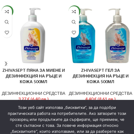
НОВ
НОВ
ZHIVASEPT ПЯНА ЗА МИЕНЕ И
ZHIVASEPT ГЕЛ ЗА
ДЕЗИНФЕКЦИЯ НА РЪЦЕ И
ДЕЗИНФЕКЦИЯ НА РЪЦЕ И
КОЖА 500МЛ
КОЖА 500МЛ
ДЕЗИНФЕКЦИОННИ СРЕДСТВА
ДЕЗИНФЕКЦИОННИ СРЕДСТВА
3,27
€
(6,40 лв.)
4,40
€
(8,61 лв.)
ДОБАВЯНЕ В КОЛИЧКАТА
ДОБАВЯНЕ В КОЛИЧКАТА
Този уеб сайт използва „бисквитки“, за да подобри
практическата работа на потребителите. Ако затворите този
1 EUR = 1.95583 BGN
1 EUR = 1.95583 BGN
прозорец или продължите да сърфирате, ще приемем, че
сте съгласни с това. За повече информация относно
„бисквитките“, които използваме, или за да разберете как