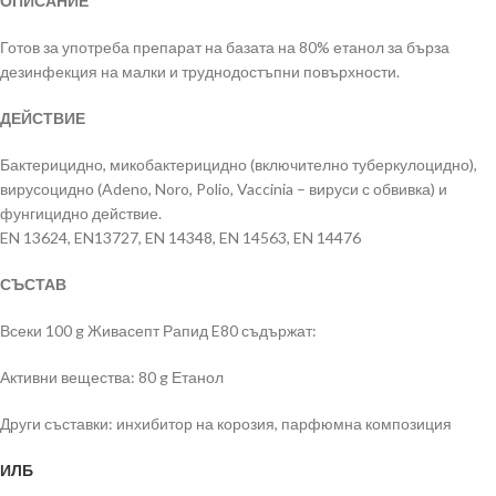
ОПИСАНИЕ
Готов за употреба препарат на базата на 80% етанол за бърза
дезинфекция на малки и труднодостъпни повърхности.
ДЕЙСТВИЕ
Бактерицидно, микобактерицидно (включително туберкулоцидно),
вирусоцидно (Adeno, Noro, Polio, Vaccinia – вируси с обвивка) и
фунгицидно действие.
EN 13624, EN13727, EN 14348, EN 14563, EN 14476
СЪСТАВ
Всеки 100 g Живасепт Рапид E80 съдържат:
Активни вещества: 80 g Етанол
Други съставки: инхибитор на корозия, парфюмна композиция
ИЛБ