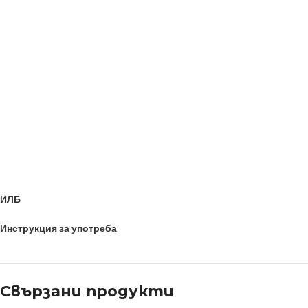
прилага в съответствие с препоръчителното време на експозиция,
виж „Инструкция за употреба“. Дезинфекцията се извършва чрез
напръскване, достатъчно омокряне на третираните повърхности с
достатъчно количество разтвор. Да се избягва ползването му в
близост дo източници на запалване.
ПОДХОДЯЩ ЗА
ПРОФЕСИОНАЛНА И МАСОВА УПОТРЕБА
РАЗМЕР ОПАКОВКИ:
5 л
ИЛБ
Инструкция за употреба
Свързани продукти