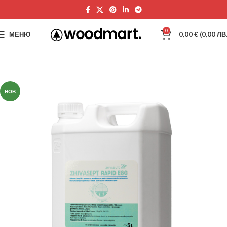
0
МЕНЮ
0,00
€
(0,00 ЛВ.
НОВ