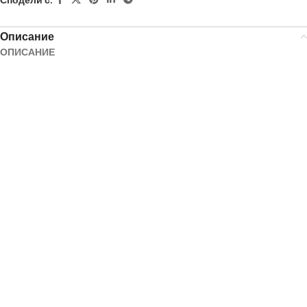
Описание
ОПИСАНИЕ
Готов за употреба препарат на базата на 80% етанол за бърза
дезинфекция на малки и труднодостъпни повърхности.
ДЕЙСТВИЕ
Бактерицидно, микобактерицидно (включително туберкулоцидно),
вирусоцидно (Adeno, Noro, Polio, Vaccinia – вируси с обвивка) и
фунгицидно действие.
EN 13624, EN13727, EN 14348, EN 14563, EN 14476
СЪСТАВ
Всеки 100 g Живасепт Рапид E80 съдържат:
Активни вещества: 80 g Етанол