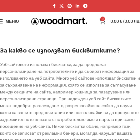
0
МЕНЮ
0,00
€
(0,00 ЛВ.
За какво се използват бисквитките?
Уеб сайтовете използват бисквитки, за да предложат
персонализиране на потребителите и да събират информация за
използването на уеб сайта. Много уеб сайтове използват бисквитки и
за съхраняване на информация, която се използва за съгласуване
между секциите на сайта, например кошница за пазаруване или
персонализирани страници. При надежден уеб сайт бисквитките
могат подобрят разглеждането, разрешавайки на сайта да научи
какви са вашите предпочитания или позволявайки ви да пропуснете
задължителното влизане с потребителско име и парола при всяко
посещение на уеб сайта. Някои бисквитки обаче, например тези,
които се записват от рекламни банери, могат да нарушат вашата
поверителност, като проследяват сайтовете, които посещавате.