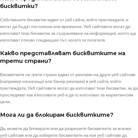
бисквитки?
Собствените бисквитки идват от уеб сайта, който преглеждате, и
могат да бъдат постоянни или временни. Уеб сайтовете могат да
използват тези бисквитки за съхраняване на информация, която ще
използват отново следващия път, когато ги посетите.
Какво представляват бисквитките на
трети страни?
Бисквитките на трети страни идват от реклами на други уеб сайтове
(например изскачащи или банер реклами) в уеб сайта, който
преглеждате. Уеб сайтовете могат да използват тези бисквитки, за да
проследяват как използвате уеб и да го използват за маркетингови
цели.
Мога ли да блокирам бисквитките?
Да, можете да блокирате или да разрешите бисквитките за всички
уеб сайтове или да изберете бисквитките на кои уеб сайтове да